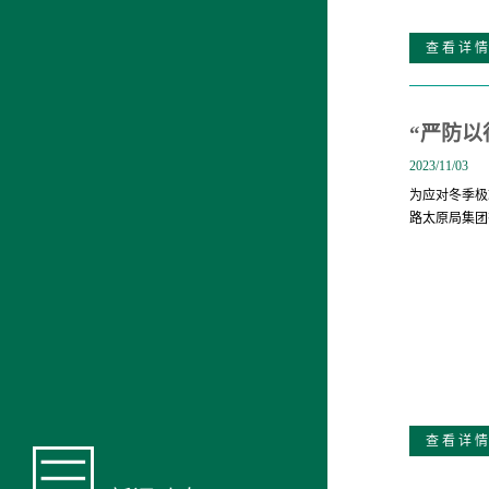
查 看 详 情
“严防以
2023/11/03
为应对冬季极
路太原局集团
查 看 详 情