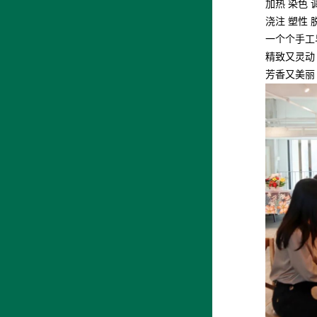
加热 染色 
浇注 塑性 
一个个手工
精致又灵动
芳香又美丽