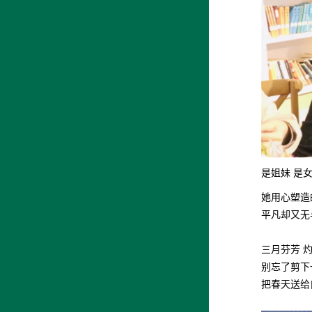
是姐妹 是女
她用心塑造
平凡却又无
三月芬芳 
别忘了剪下
把春天送给