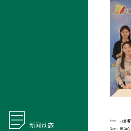
Prev：
力量运
新闻动态
Next：
流动心