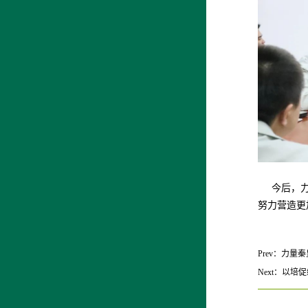
今后，力量
努力营造更
Prev：
力量秦
Next：
以培促